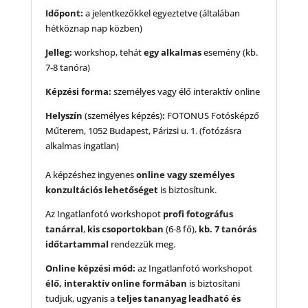
Időpont:
a jelentkezőkkel egyeztetve (általában
hétköznap nap közben)
Jelleg:
workshop, tehát
egy alkalmas
esemény (kb.
7-8 tanóra)
Képzési forma:
személyes vagy élő interaktív online
Helyszín
(személyes képzés)
:
FOTONUS Fotósképző
Műterem, 1052 Budapest, Párizsi u. 1. (fotózásra
alkalmas ingatlan)
A képzéshez ingyenes
online vagy személyes
konzultációs lehetőséget
is biztosítunk.
Az Ingatlanfotó workshopot
profi fotográfus
tanárral
,
kis csoportokban
(6-8 fő),
kb. 7 tanórás
időtartammal
rendezzük meg.
Online képzési mód:
az Ingatlanfotó workshopot
élő, interaktív online formában
is biztosítani
tudjuk, ugyanis a
teljes tananyag leadható és