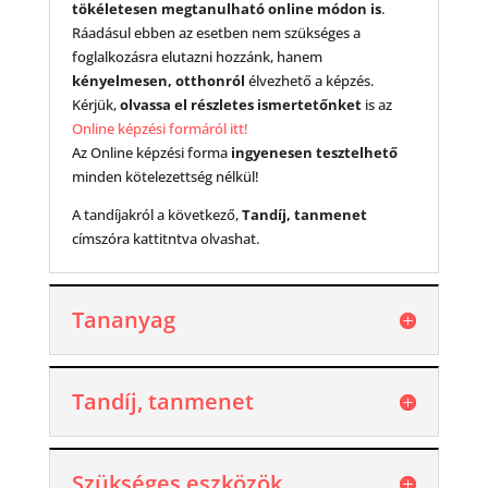
tökéletesen megtanulható online módon is
.
Ráadásul ebben az esetben nem szükséges a
foglalkozásra elutazni hozzánk, hanem
kényelmesen, otthonról
élvezhető a képzés.
Kérjük,
olvassa el részletes ismertetőnket
is az
Online képzési formáról itt!
Az Online képzési forma
ingyenesen tesztelhető
minden kötelezettség nélkül!
A tandíjakról a következő,
Tandíj, tanmenet
címszóra kattitntva olvashat.
Tananyag
Tandíj, tanmenet
Szükséges eszközök