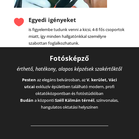
Egyedi igényeket

is figyelembe tudunk venni a kicsi, 4-8 fős csoportok
miatt, így minden hallgatónkkal személyre
szabottan foglalkozhatunk.
Fotósképző
érthető, hatékony, alapos képzések szakértőktől
Pesten
az elegáns belvárosban, az
V. kerület, Váci
utcai
exkluzív épületben található modern, profi
oktatóközpontban és fotóstúdióban
Budán
a központi
Széll Kálmán térnél
, színvonalas,
hangulatos oktatási helyszínen