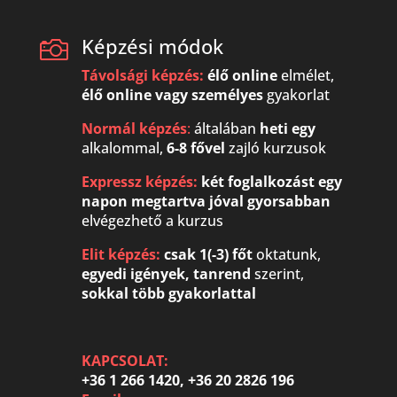
Képzési módok

Távolsági képzés:
élő online
elmélet,
élő online vagy
személyes
gyakorlat
Normál képzés
:
általában
heti egy
alkalommal,
6-8 fővel
zajló kurzusok
Expressz képzés:
két foglalkozást egy
napon megtartva
jóval gyorsabban
elvégezhető a kurzus
Elit képzés:
csak 1(-3) főt
oktatunk,
egyedi igények, tanrend
szerint,
sokkal több gyakorlattal
KAPCSOLAT:
+36 1 266 1420, +36 20 2826 196