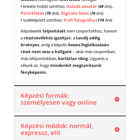
•
kreatív hobbi szinthez
:
Haladó amatőr
(
68
óra
)
,
Portréfotós
(
76
óra
)
,
Digitális fotós
(
76
óra
)
•
szakképzett szinthez:
Profi fotográfus
(
176
óra
)
Képzéseink
teljesítését
nem csoportokhoz, hanem
a
résztvevőkhöz igazítju
k: a
tandíj addig
érvényes
, amíg a képzés
összes foglalkozásán
részt nem vesz a hallgató
– akár más csoportban,
más időpontokban,
korlátlan ideig
. Ugyanis a
célunk az, hogy
mindenkit megtanítsunk
fényképezni.
Képzési formák:
személyesen vagy online
Képzési módok: normál,
expressz, elit