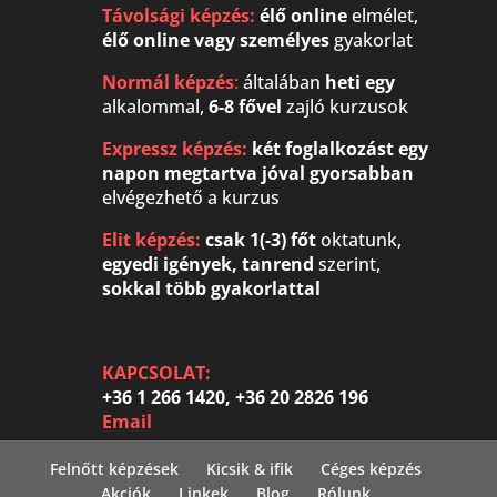
Távolsági képzés:
élő online
elmélet,
élő online vagy
személyes
gyakorlat
Normál képzés
:
általában
heti egy
alkalommal,
6-8 fővel
zajló kurzusok
Expressz képzés:
két foglalkozást egy
napon megtartva
jóval gyorsabban
elvégezhető a kurzus
Elit képzés:
csak 1(-3) főt
oktatunk,
egyedi igények, tanrend
szerint,
sokkal több gyakorlattal
KAPCSOLAT:
+36 1 266 1420, +36 20 2826 196
Email
Felnőtt képzések
Kicsik & ifik
Céges képzés
Akciók
Linkek
Blog
Rólunk