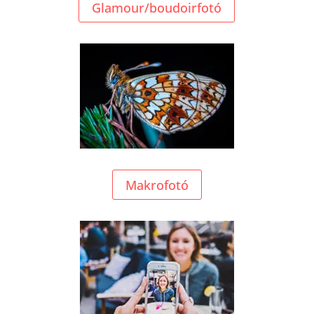
Glamour/boudoirfotó
Makrofotó