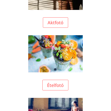
Aktfotó
Ételfotó