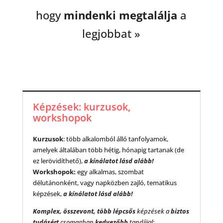
hogy
mindenki megtalálja
a
legjobbat »
Képzések: kurzusok,
workshopok
Kurzusok
: több alkalomból álló tanfolyamok,
amelyek általában több hétig, hónapig tartanak (de
ez lerövidíthető),
a kínálatot
lásd alább!
Workshopok:
egy alkalmas, szombat
délutánonként, vagy napközben zajló, tematikus
képzések,
a kínálatot
lásd alább!
Komplex, összevont, több lépcsős
képzések a
biztos
tudásért
csomagban
kedvezőbb
tandíjjal: