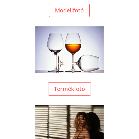
Modellfotó
Termékfotó