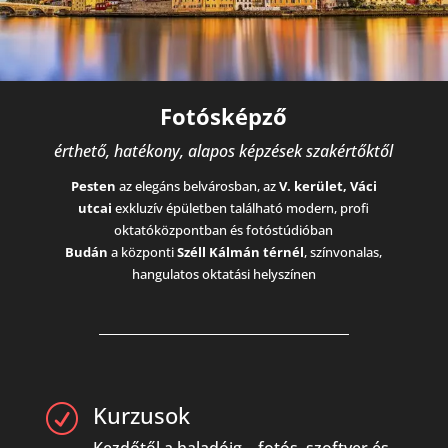
Fotósképző
érthető, hatékony, alapos képzések szakértőktől
Pesten
az elegáns belvárosban, az
V. kerület, Váci
utcai
exkluzív épületben található modern, profi
oktatóközpontban és fotóstúdióban
Budán
a központi
Széll Kálmán térnél
, színvonalas,
hangulatos oktatási helyszínen
Kurzusok
R