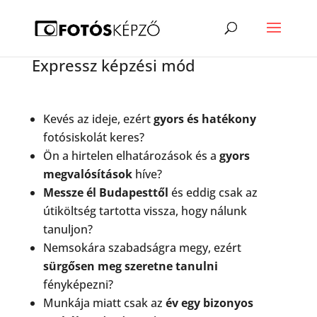
Expressz képzési mód
Kevés az ideje, ezért
gyors és hatékony
fotósiskolát keres?
Ön a hirtelen elhatározások és a
gyors
megvalósítások
híve?
Messze él Budapesttől
és eddig csak az
útiköltség tartotta vissza, hogy nálunk
tanuljon?
Nemsokára szabadságra megy, ezért
sürgősen meg szeretne tanulni
fényképezni?
Munkája miatt csak az
év egy bizonyos