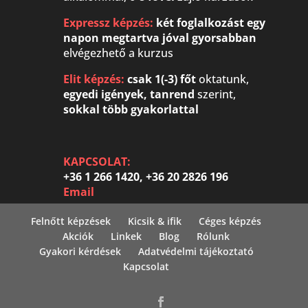
Expressz képzés:
két foglalkozást egy
napon megtartva
jóval gyorsabban
elvégezhető a kurzus
Elit képzés:
csak 1(-3) főt
oktatunk,
egyedi igények, tanrend
szerint,
sokkal több gyakorlattal
KAPCSOLAT:
+36 1 266 1420, +36 20 2826 196
Email
Felnőtt képzések
Kicsik & ifik
Céges képzés
Akciók
Linkek
Blog
Rólunk
Gyakori kérdések
Adatvédelmi tájékoztató
Kapcsolat