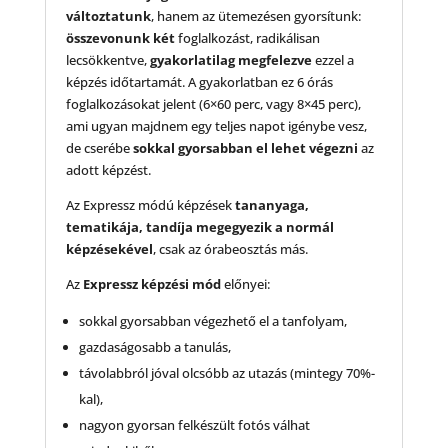
változtatunk
, hanem az ütemezésen gyorsítunk:
összevonunk két
foglalkozást, radikálisan
lecsökkentve,
gyakorlatilag megfelezve
ezzel a
képzés időtartamát. A gyakorlatban ez 6 órás
foglalkozásokat jelent (6×60 perc, vagy 8×45 perc),
ami ugyan majdnem egy teljes napot igénybe vesz,
de cserébe
sokkal gyorsabban el lehet végezni
az
adott képzést.
Az Expressz módú képzések
tananyaga,
tematikája, tandíja megegyezik
a normál
képzésekével
, csak az órabeosztás más.
Az
Expressz képzési mód
előnyei:
sokkal gyorsabban végezhető el a tanfolyam,
gazdaságosabb a tanulás,
távolabbról jóval olcsóbb az utazás (mintegy 70%-
kal),
nagyon gyorsan felkészült fotós válhat