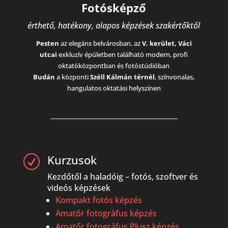
Fotósképző
érthető, hatékony, alapos képzések szakértőktől
Pesten
az elegáns belvárosban, az
V. kerület, Váci
utcai
exkluzív épületben található modern, profi
oktatóközpontban és fotóstúdióban
Budán
a központi
Széll Kálmán térnél
, színvonalas,
hangulatos oktatási helyszínen
Kurzusok
R
Kezdőtől a haladóig – fotós, szoftver és
videós képzések
Kompakt fotós képzés
Amatőr fotográfus képzés
Amatőr fotográfus Plusz képzés