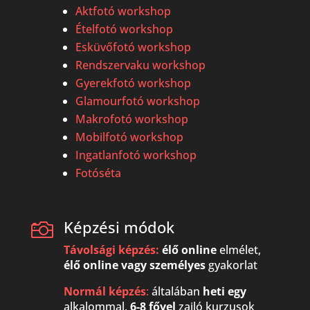
Aktfotó workshop
Ételfotó workshop
Esküvőfotó workshop
Rendszervaku workshop
Gyerekfotó workshop
Glamourfotó workshop
Makrofotó workshop
Mobilfotó workshop
Ingatlanfotó workshop
Fotóséta
Képzési módok

Távolsági képzés:
élő online
elmélet,
élő online vagy
személyes
gyakorlat
Normál képzés
:
általában
heti egy
alkalommal,
6-8 fővel
zajló kurzusok