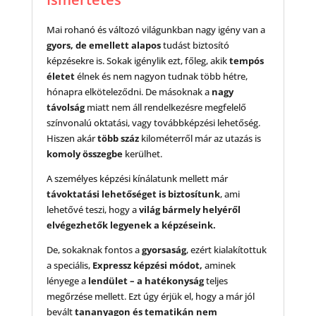
Mai rohanó és változó világunkban nagy igény van a
gyors, de emellett alapos
tudást biztosító
képzésekre is. Sokak igénylik ezt, főleg, akik
tempós
életet
élnek és nem nagyon tudnak több hétre,
hónapra elköteleződni. De másoknak a
nagy
távolság
miatt nem áll rendelkezésre megfelelő
színvonalú oktatási, vagy továbbképzési lehetőség.
Hiszen akár
több száz
kilométerről már az utazás is
komoly összegbe
kerülhet.
A személyes képzési kínálatunk mellett már
távoktatási lehetőséget is biztosítunk
, ami
lehetővé teszi, hogy a
világ bármely helyéről
elvégezhetők legyenek a képzéseink.
De, sokaknak fontos a
gyorsaság
, ezért kialakítottuk
a speciális,
Expressz képzési módot,
aminek
lényege a
lendület – a hatékonyság
teljes
megőrzése mellett. Ezt úgy érjük el, hogy a már jól
bevált
tananyagon és tematikán nem