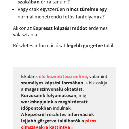
szakában
ér rá tanulni?
Vagy csak egyszerűen
nincs türelme
egy
normál menetrendű fotós tanfolyamra?
Akkor az
Expressz képzési módot
érdemes
választania.
Részletes információkat
lejjebb görgetve
talál.
Iskolánk
élő közvetítésű online
, valamint
személyes képzési formában
is biztosítja
a
magas színvonalú oktatást
.
Kurzusaink folyamatosan
, míg
workshopjaink a meghirdetett
időpontokban
indulnak.
A képzésről részletes információk
lejjebb görgetve találhatók a
piros
címszavakra kattintva
»